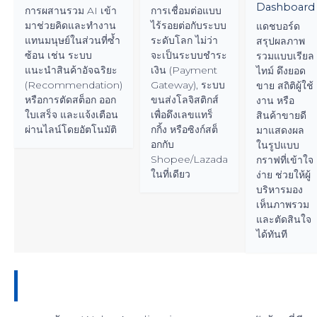
Dashboard
การผสานรวม AI เข้า
การเชื่อมต่อแบบ
มาช่วยคิดและทำงาน
ไร้รอยต่อกับระบบ
แดชบอร์ด
แทนมนุษย์ในส่วนที่ซ้ำ
ระดับโลก ไม่ว่า
สรุปผลภาพ
ซ้อน เช่น ระบบ
จะเป็นระบบชำระ
รวมแบบเรียล
แนะนำสินค้าอัจฉริยะ
เงิน (Payment
ไทม์ ดึงยอด
(Recommendation)
Gateway), ระบบ
ขาย สถิติผู้ใช้
หรือการตัดสต็อก ออก
ขนส่งโลจิสติกส์
งาน หรือ
ใบเสร็จ และแจ้งเตือน
เพื่อดึงเลขแทร็
สินค้าขายดี
ผ่านไลน์โดยอัตโนมัติ
กกิ้ง หรือซิงก์สต็
มาแสดงผล
อกกับ
ในรูปแบบ
Shopee/Lazada
กราฟที่เข้าใจ
ในที่เดียว
ง่าย ช่วยให้ผู้
บริหารมอง
เห็นภาพรวม
และตัดสินใจ
ได้ทันที
ขับเคลื่อนธุรกิจสู่ความสำเร็จไปกับ Media
Design Co.,Ltd.