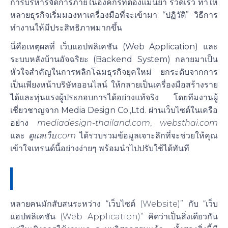
การบริหารจัดการภายในองค์กรที่ต้องแม่นยำ รวดเร็ว ทำให้
หลายธุรกิจเริ่มมองหาเครื่องมือที่จะเข้ามา “ปฏิวัติ” วิธีการ
ทำงานให้มีประสิทธิภาพมากขึ้น
นี่คือเหตุผลที่
เว็บแอปพลิเคชัน (Web Application)
และ
ระบบหลังบ้านอัจฉริยะ (Backend System)
กลายมาเป็น
หัวใจสำคัญในการพลิกโฉมธุรกิจยุคใหม่ ยกระดับจากการ
เป็นเพียงหน้าบริษัทออนไลน์ ให้กลายเป็นเครื่องมือสร้างราย
ได้และทุ่นแรงผู้ประกอบการได้อย่างแท้จริง โดยทีมงานผู้
เชี่ยวชาญจาก
Media Design Co.,Ltd.
ผ่านเว็บไซต์ในเครือ
อย่าง
mediadesign-thailand.com
,
websthai.com
และ
ดูแลเว็บ.com
ได้รวบรวมข้อมูลเจาะลึกที่จะช่วยให้คุณ
เข้าใจเทรนด์นี้อย่างง่ายๆ พร้อมนำไปปรับใช้ได้ทันที
เจาะลึก Web Application คืออะไร? ทำไมจึง
ต่างจากเว็บไซต์ทั่วไป
หลายคนมักสับสนระหว่าง “เว็บไซต์ (Website)” กับ “เว็บ
แอปพลิเคชัน (Web Application)” คิดว่าเป็นสิ่งเดียวกัน