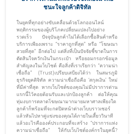
ชนะใจลูกค้าดิจิทัล
ในยุคที่ทุกอย่างขับเคลื่อนด้วยโลกออนไลน์
พฤติกรรมของผู้บริโภคเปลี่ยนแปลงไปอย่าง
รวดเร็ว ปัจจุบันลูกค้าไม่ได้เลือกซื้อสินค้าหรือ
บริการเพียงเพราะ “ราคาถูกที่สุด” หรือ “โฆษณา
สวยที่สุด” อีกต่อไป แต่สิ่งที่เป็นปัจจัยชี้ขาดในการ
ตัดสินใจควักเงินในกระเป๋า หรือยอมกรอกข้อมูล
สำคัญลงในเว็บไซต์ คือสิ่งที่เราเรียกว่า “ความน่า
เชื่อถือ” (Trust)เปรียบเสบียงได้ว่า ในสมรภูมิ
ธุรกิจยุคดิจิทัล ความน่าเชื่อถือคือ ‘สกุลเงิน’ ใหม่
ที่มีค่าที่สุด หากเว็บไซต์ของคุณไม่มีปราการด่าน
แรกนี้ไว้คอยต้อนรับและปกป้องลูกค้า ต่อให้คุณ
ทุ่มงบการตลาดโฆษณามากมายมหาศาลเพียงใด
ลูกค้าก็พร้อมที่จะกดปิดหน้าต่างเว็บบราวเซอร์
แล้วหันไปหาคู่แข่งของคุณได้ภายในเสี้ยววินาที
แล้วอะไรคือองค์ประกอบที่จะสร้าง “ปราการแห่ง
ความน่าเชื่อถือ” ให้กับเว็บไซต์องค์กรในยุคนี้?