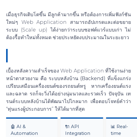
4. รองรับการขยายตัวในอนาคต (Scalability)
เมื่อธุรกิจเติบโตขึ้น มีลูกค้ามากขึ้น หรือต้องการเพิ่มฟังก์ชัน
ใหม่ๆ Web Application สามารถอัปเกรดและต่อขยาย
ระบบ (Scale up) ได้ง่ายกว่าระบบซอฟต์แวร์แบบเก่า ไม่
ต้องรื้อทำใหม่ทั้งหมด ช่วยประหยัดงบประมาณในระยะยาว
อัปเดตเทรนด์ “ระบบหลังบ้าน” (Backend
System) ยุคใหม่ที่ช่วยทุ่นแรงคุณ
เบื้องหลังความสำเร็จของ Web Application ที่ใช้งานง่าย
หน้าตาสวยงาม คือ
ระบบหลังบ้าน (Backend)
ที่แข็งแกร่ง
เปรียบเสมือนเครื่องยนต์ของรถยนต์หรู หากเครื่องยนต์แรง
และฉลาด รถก็จะวิ่งได้อย่างนุ่มนวลและรวดเร็ว ปัจจุบัน เท
รนด์ระบบหลังบ้านได้พัฒนาไปไกลมาก เพื่อตอบโจทย์คำว่า
“ทุ่นแรงผู้ประกอบการ” ให้ได้มากที่สุด
🤖 AI &
🔌 API
📊 Real-
Automation
Integration
time