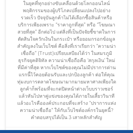
ในยุคที่ทุกอย่างขับเคลื่อนด้วยโลกออนไลน์
พฤติกรรมของผู้บริโภคเปลี่ยนแปลงไปอย่าง
รวดเร็ว ปัจจุบันลูกค้าไม่ได้เลือกซื้อสินค้าหรือ
บริการเพียงเพราะ “ราคาถูกที่สุด” หรือ “โฆษณา
สวยที่สุด” อีกต่อไป แต่สิ่งที่เป็นปัจจัยชี้ขาดในการ
ตัดสินใจควักเงินในกระเป๋า หรือยอมกรอกข้อมูล
สำคัญลงในเว็บไซต์ คือสิ่งที่เราเรียกว่า “ความน่า
เชื่อถือ” (Trust)เปรียบเสบียงได้ว่า ในสมรภูมิ
ธุรกิจยุคดิจิทัล ความน่าเชื่อถือคือ ‘สกุลเงิน’ ใหม่
ที่มีค่าที่สุด หากเว็บไซต์ของคุณไม่มีปราการด่าน
แรกนี้ไว้คอยต้อนรับและปกป้องลูกค้า ต่อให้คุณ
ทุ่มงบการตลาดโฆษณามากมายมหาศาลเพียงใด
ลูกค้าก็พร้อมที่จะกดปิดหน้าต่างเว็บบราวเซอร์
แล้วหันไปหาคู่แข่งของคุณได้ภายในเสี้ยววินาที
แล้วอะไรคือองค์ประกอบที่จะสร้าง “ปราการแห่ง
ความน่าเชื่อถือ” ให้กับเว็บไซต์องค์กรในยุคนี้?
คำตอบสรุปได้เป็น 3 เสาหลักสำคัญ
July 20, 2026