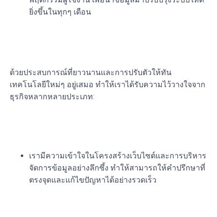
ยิ่งขึ้นในทุกๆ เดือน
ทำไมต้องเลือก บริษัท มีเดีย
ดีไซน์ จำกัด?
ด้วยประสบการณ์ที่ยาวนานและการปรับตัวให้ทัน
เทคโนโลยีใหม่ๆ อยู่เสมอ ทำให้เราได้รับความไว้วางใจจาก
ธุรกิจหลากหลายประเภท:
1. ประสบการณ์และความเชี่ยวชาญ
กว่า 20 ปี
เรามีความเข้าใจในโครงสร้างเว็บไซต์และการบริหาร
จัดการข้อมูลอย่างลึกซึ้ง ทำให้สามารถให้คำปรึกษาที่
ตรงจุดและแก้ไขปัญหาได้อย่างรวดเร็ว
2. นวัตกรรมที่ทันสมัย (LINE Mini
App & Custom Solutions)